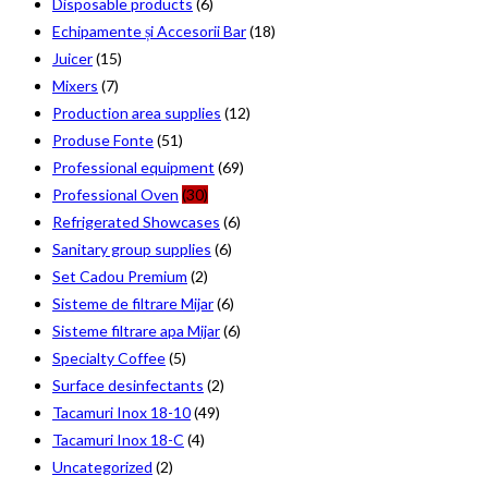
Disposable products
(6)
Echipamente și Accesorii Bar
(18)
Juicer
(15)
Mixers
(7)
Production area supplies
(12)
Produse Fonte
(51)
Professional equipment
(69)
Professional Oven
(30)
Refrigerated Showcases
(6)
Sanitary group supplies
(6)
Set Cadou Premium
(2)
Sisteme de filtrare Mijar
(6)
Sisteme filtrare apa Mijar
(6)
Specialty Coffee
(5)
Surface desinfectants
(2)
Tacamuri Inox 18-10
(49)
Tacamuri Inox 18-C
(4)
Uncategorized
(2)