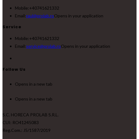
Mobile:
+40741621332
Email:
raul@prolab.ro
Opens in your application
Service
Mobile:
+40741621332
Email:
service@prolab.ro
Opens in your application
Follow Us
Opens in a new tab
Opens in a new tab
S.C. HORECA PROLAB S.R.L.
CUI: RO41245083
Reg.Com.: J5/1587/2019