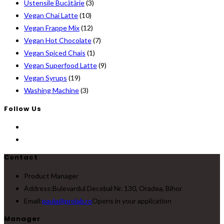
Ustensile Bucătărie
(3)
Vegan Chai Latte
(10)
Vegan Frappe Mix
(12)
Vegan Hot Chocolate
(7)
Vegan Spiced Chais
(1)
Vegan Superfood Latte
(9)
Vegan Syrups
(19)
Washing Machine
(3)
Follow Us
Contact
Product Manager
Address:
Bulevardul Decebal Nr. 130, Oradea, Bihor
Email:
paula@prolab.ro
Opens in your application
Manager