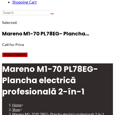
Shopping Cart
Selected:
Mareno M1-70 PL78EG- Plancha…
Call for Price
Select Options
Mareno M1-70 PL78EG-
Plancha electrică
profesională 2-în-1
Home
>
Shop
>
Mareno M1-70 PL78EG- Plancha electrică profesională 2-în-1