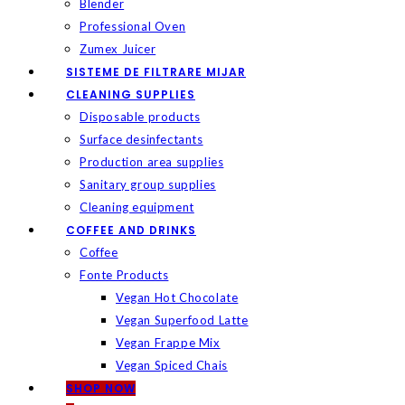
Blender
Professional Oven
Zumex Juicer
SISTEME DE FILTRARE MIJAR
CLEANING SUPPLIES
Disposable products
Surface desinfectants
Production area supplies
Sanitary group supplies
Cleaning equipment
COFFEE AND DRINKS
Coffee
Fonte Products
Vegan Hot Chocolate
Vegan Superfood Latte
Vegan Frappe Mix
Vegan Spiced Chais
SHOP NOW