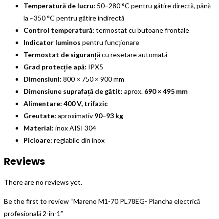
Temperatură de lucru:
50–280 °C pentru gătire directă, până
la ~350 °C pentru gătire indirectă
Control temperatură:
termostat cu butoane frontale
Indicator luminos
pentru funcționare
Termostat de siguranță
cu resetare automată
Grad protecție apă:
IPX5
Dimensiuni:
800 × 750 × 900 mm
Dimensiune suprafață de gătit:
aprox.
690 × 495 mm
Alimentare:
400 V, trifazic
Greutate:
aproximativ
90–93 kg
Material:
inox AISI 304
Picioare:
reglabile din inox
Reviews
There are no reviews yet.
Be the first to review “Mareno M1-70 PL78EG- Plancha electrică
profesională 2-în-1”