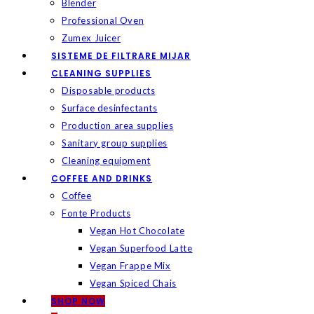
Blender
Professional Oven
Zumex Juicer
SISTEME DE FILTRARE MIJAR
CLEANING SUPPLIES
Disposable products
Surface desinfectants
Production area supplies
Sanitary group supplies
Cleaning equipment
COFFEE AND DRINKS
Coffee
Fonte Products
Vegan Hot Chocolate
Vegan Superfood Latte
Vegan Frappe Mix
Vegan Spiced Chais
SHOP NOW