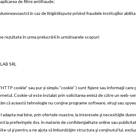
aplicarea de filtre antifraude;
mneavoastră în caz de litigii/dispute privind fraudele instituţiilor abilita
ezultate în urma prelucrării în următoarele scopuri:
ROLAB SRL
“HTTP cookie” sau pur și simplu “cookie” ) sunt fişiere sau informaţii care
rnetul. Cookie-ul este instalat prin solicitarea emisă de către un web-se
ţionăm că această tehnologie nu conţine programe software, viruşi sau spyw
a-l adapta mai bine, prin ofertele noastre, la interesele şi necesităţile dumn
ră la preferinţele dvs. în materie de confidenţialitate online sau publicit
-ul şi pentru a ne ajuta să îmbunătăţim structura şi conţinutul lui, excluz