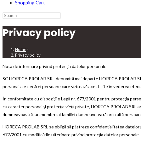
Shopping Cart
Privacy policy
Home
>
Privacy policy
Nota de informare privind protecţia datelor personale
SC HORECA PROLAB SRL denumită mai departe HORECA PROLAB SRL, în cali
personal ale fiecărei persoane care vizitează acest site în vederea efect
În conformitate cu dispoziţiile Legii nr. 677/2001 pentru protecţia persoa
cu caracter personal şi protecţia vieţii private, HORECA PROLAB SRL are o
dumneavoastră, un membru al familiei dumneavoastră ori o altă persoan
HORECA PROLAB SRL se obligă să păstreze confidenţialitatea datelor perso
677/2001 cu modificările ulterioare privind protecţia datelor personale.