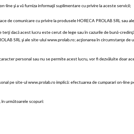
ine şi a vă furniza informaţii suplimentare cu privire la aceste servicii;
loace de comunicare cu privire la produsele HORECA PROLAB SRL sau ale 
ţi dacă acest lucru este cerut de lege sau în cazurile de bună-credinţă 
LAB SRL şi ale site-ului www.prolab.ro; acţionarea în circumstanţe de urge
er personal sau nu se permite acest lucru, vor fi dezvăluite doar acele d
onal pe site-ul www.prolab.ro implică: efectuarea de cumparari on-line pe s
 în următoarele scopuri: