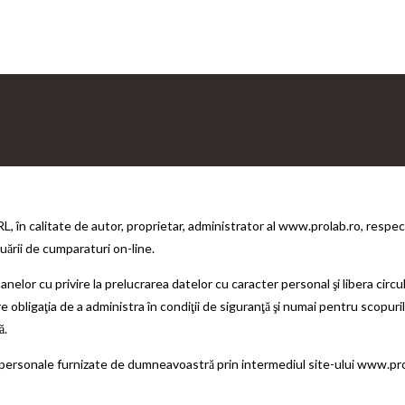
tate de autor, proprietar, administrator al www.prolab.ro, respectă car
uării de cumparaturi on-line.
nelor cu privire la prelucrarea datelor cu caracter personal şi libera circul
bligaţia de a administra în condiţii de siguranţă şi numai pentru scopurile
ă.
nale furnizate de dumneavoastră prin intermediul site-ului www.prolab.ro 