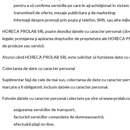
pentru a vă confirma serviciile pe care le-aţi achiziţionat în sistem on-l
transmiterii de oferte, mesaje publicitare şi de marketing;
informaţii despre promoţii prin poşta şi telefon, SMS, sau alte mij
HORECA PROLAB SRL poate dezvălui datele cu caracter personal către ter
legale; protejarea şi apărarea drepturilor de proprietate ale HORECA PRO
de produse sau servicii.
Atunci când HORECA PROLAB SRL este solicitat să furnizeze date cu caract
Colectarea de date cu caracter personal
Suplimentar faţă de cele de mai sus, colectarea de date cu caracter pers
marcate a fi obligatorii, inclusiv datele cu caracter personal.
Folosim datele cu caracter personal colectate pe site-ul www.prolab.ro,
asigurarea serviciilor de transport;
facturării serviciilor comandate de dumneavoastră;
efectuării plaţii on-line;