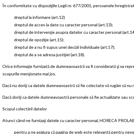
În conformitate cu dispoziţiile Legii nr. 677/2001, persoanele înregistra
dreptul la informare (art.12)
dreptul de acces la date cu caracter personal (art.13);
dreptul de intervenţie asupra datelor cu caracter personal (art.14
dreptul de opoziţie (art.15);
dreptul de a nu fi supus unei decizii individuale (art.17);
dreptul de a se adresa justiţiei (art.18).
Orice informaţie furnizată de dumneavoastră va fi considerată şi va 
scopurile menţionate mai jos.
Dacă nu doriţi ca datele dumneavoastră să fie colectate vă rugăm să nu ni 
Dacă doriţi ca datele dumneavoastră personale să fie actualizate sau sc
Scopul colectării datelor
Atunci când ne furnizaţi datele cu caracter personal, HORECA PROLAB SRL
pentru a ne asigura că pagina de web este relevantă pentru nevo