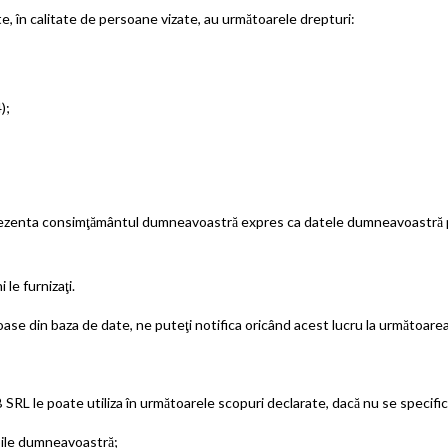
te, în calitate de persoane vizate, au următoarele drepturi:
);
reprezenta consimţământul dumneavoastră expres ca datele dumneavoastr
le furnizaţi.
oase din baza de date, ne puteţi notifica oricând acest lucru la următoare
 le poate utiliza în următoarele scopuri declarate, dacă nu se specifica 
ile dumneavoastră;