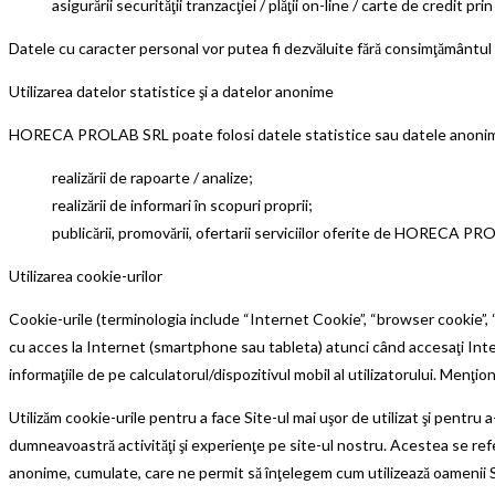
asigurării securităţii tranzacţiei / plăţii on-line / carte de credit prin 
Datele cu caracter personal vor putea fi dezvăluite fără consimţământul du
Utilizarea datelor statistice şi a datelor anonime
HORECA PROLAB SRL poate folosi datele statistice sau datele anonime r
realizării de rapoarte / analize;
realizării de informari în scopuri proprii;
publicării, promovării, ofertarii serviciilor oferite de HORECA P
Utilizarea cookie-urilor
Cookie-urile (terminologia include “Internet Cookie”, “browser cookie”, 
cu acces la Internet (smartphone sau tableta) atunci când accesaţi Inte
informaţiile de pe calculatorul/dispozitivul mobil al utilizatorului. Men
Utilizăm cookie-urile pentru a face Site-ul mai uşor de utilizat şi pentru 
dumneavoastră activităţi şi experienţe pe site-ul nostru. Acestea se refe
anonime, cumulate, care ne permit să înţelegem cum utilizează oamenii Site