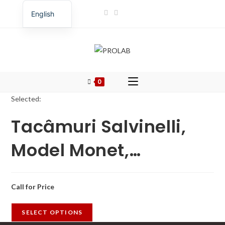
Skip
English
to
Romanian
content
0
Selected:
Tacâmuri Salvinelli,
Model Monet,…
Call for Price
SELECT OPTIONS