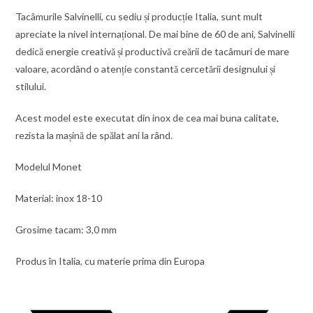
Tacâmurile Salvinelli, cu sediu și producție Italia, sunt mult
apreciate la nivel internațional. De mai bine de 60 de ani, Salvinelli
dedică energie creativă și productivă creării de tacâmuri de mare
valoare, acordând o atenție constantă cercetării designului și
stilului.
Acest model este executat din inox de cea mai buna calitate,
rezista la mașină de spălat ani la rând.
Modelul Monet
Material: inox 18-10
Grosime tacam: 3,0 mm
Produs în Italia, cu materie prima din Europa
Opens
in