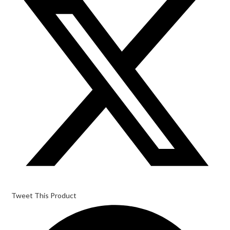
a
new
window
Tweet This Product
Opens
in