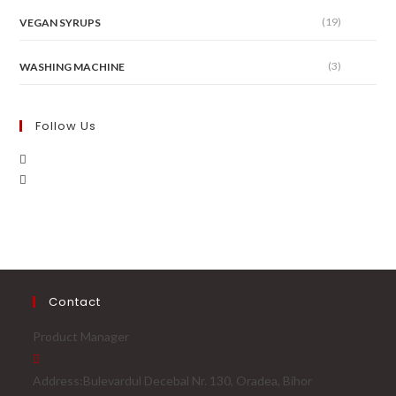
(19)
VEGAN SYRUPS
(3)
WASHING MACHINE
Follow Us
Contact
Product Manager
Address:
Bulevardul Decebal Nr. 130, Oradea, Bihor