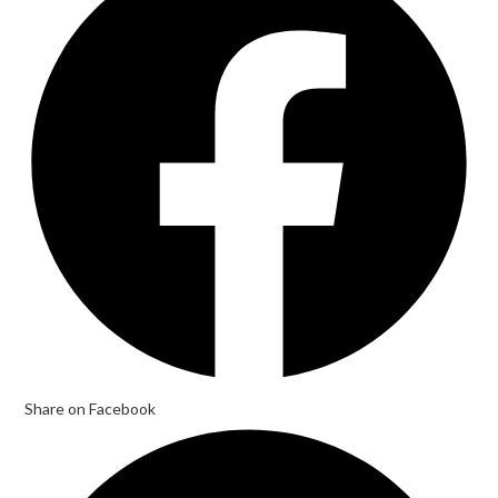
a
new
window
Share on Facebook
Opens
in
a