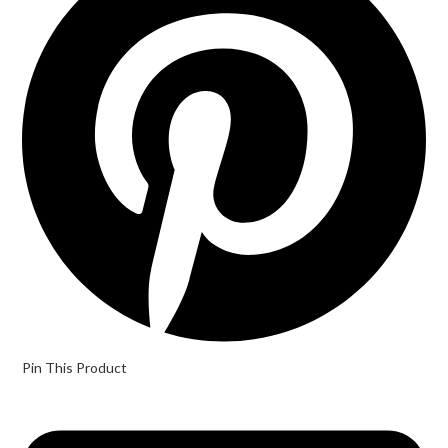
new
window
Pin This Product
Opens
in
a