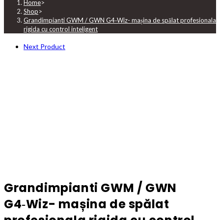
Home
>
Shop
>
Grandimpianti GWM / GWN G4‑Wiz- mașina de spălat profesionala
rigida cu control inteligent
Next Product
Grandimpianti GWM / GWN
G4‑Wiz- mașina de spălat