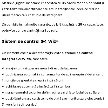
Masinile „rigide” înseamnă că acestea au un
cadru monobloc solid și
rezistent
, fără amortizoare sau arcuri tradiţionale, ceea ce reduce
uzura mecanică și costurile de întreținere.
Disponibile în mai multe variante, de la
8 kg până la 28 kg
capacitate,
potrivite pentru cantități mari de rufe.
Sistem de control
G4‑Wiz®
Un element cheie al acestor maşini este
sistemul de control
integrat G4‑Wiz®
, care oferă:
✔ afișaj intuitiv și operare ușoară direct de la panou
✔ optimizarea automată a consumurilor de apă, energie și detergent
în funcție de greutatea reală a încărcăturii
✔ echilibrare automată a încărcăturii în tambur
✔ managementul ciclurilor de întreținere și al istoricului de spălare
✔ posibilă integrare cu sisteme de plată sau monitorizare electronică
(în versiuni self‑service)