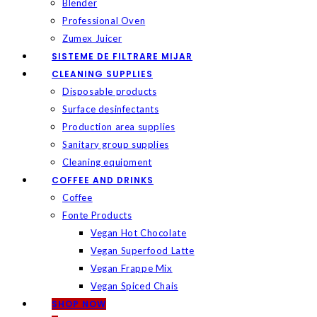
Blender
Professional Oven
Zumex Juicer
SISTEME DE FILTRARE MIJAR
CLEANING SUPPLIES
Disposable products
Surface desinfectants
Production area supplies
Sanitary group supplies
Cleaning equipment
COFFEE AND DRINKS
Coffee
Fonte Products
Vegan Hot Chocolate
Vegan Superfood Latte
Vegan Frappe Mix
Vegan Spiced Chais
SHOP NOW