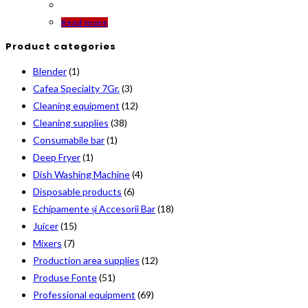
Read more
Product categories
Blender
(1)
Cafea Specialty 7Gr.
(3)
Cleaning equipment
(12)
Cleaning supplies
(38)
Consumabile bar
(1)
Deep Fryer
(1)
Dish Washing Machine
(4)
Disposable products
(6)
Echipamente și Accesorii Bar
(18)
Juicer
(15)
Mixers
(7)
Production area supplies
(12)
Produse Fonte
(51)
Professional equipment
(69)