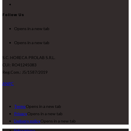
Follow Us
Opens in a new tab
Opens in a new tab
S.C. HORECA PROLAB S.R.L.
CUI: RO41245083
Reg.Com.: J5/1587/2019
ANPC
Terms
Opens in a new tab
Privacy
Opens in a new tab
Delivery policy
Opens in a new tab
Policy privacy