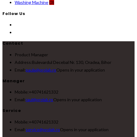
Washing Machine
(3)
Follow Us
Contact
Product Manager
Address:
Bulevardul Decebal Nr. 130, Oradea, Bihor
Email:
paula@prolab.ro
Opens in your application
Manager
Mobile:
+40741621332
Email:
raul@prolab.ro
Opens in your application
Service
Mobile:
+40741621332
Email:
service@prolab.ro
Opens in your application