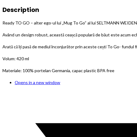
Description
Ready TO GO – alter ego-ul lui „Mug To Go“ al lui SELTMANN WEIDEN
Având un design robust, această ceașcă populară de băut este acum echip
Arată că îți pasă de mediul înconjurător prin aceste cești To Go- fundul fi
Volum: 420 ml
Materiale: 100% portelan Germania, capac plastic BPA free
Opens in a new window