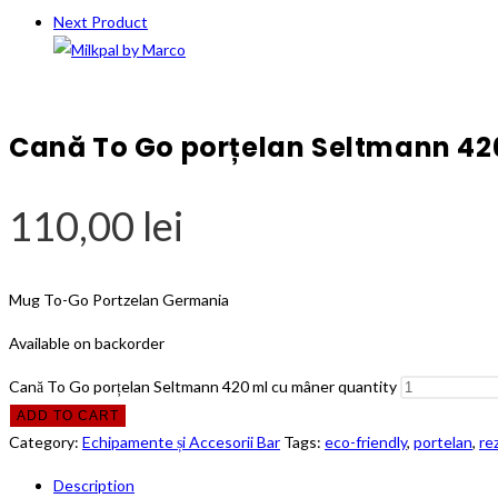
Next Product
Cană To Go porțelan Seltmann 42
110,00
lei
Mug To-Go Portzelan Germania
Available on backorder
Cană To Go porțelan Seltmann 420 ml cu mâner quantity
ADD TO CART
Category:
Echipamente și Accesorii Bar
Tags:
eco-friendly
,
portelan
,
re
Description