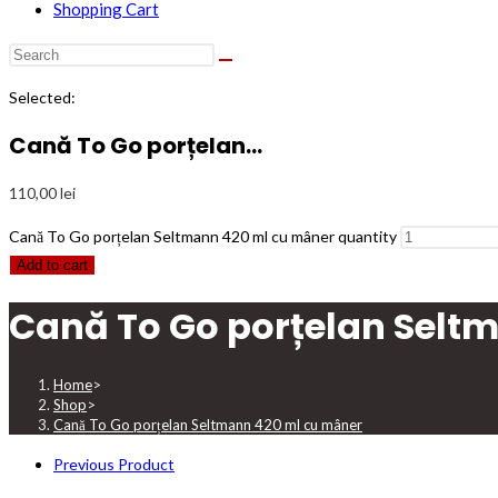
Shopping Cart
Selected:
Cană To Go porțelan…
110,00
lei
Cană To Go porțelan Seltmann 420 ml cu mâner quantity
Add to cart
Cană To Go porțelan Selt
Home
>
Shop
>
Cană To Go porțelan Seltmann 420 ml cu mâner
Previous Product