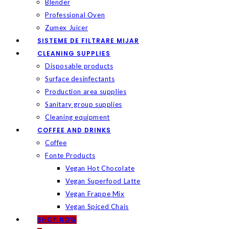
Blender
Professional Oven
Zumex Juicer
SISTEME DE FILTRARE MIJAR
CLEANING SUPPLIES
Disposable products
Surface desinfectants
Production area supplies
Sanitary group supplies
Cleaning equipment
COFFEE AND DRINKS
Coffee
Fonte Products
Vegan Hot Chocolate
Vegan Superfood Latte
Vegan Frappe Mix
Vegan Spiced Chais
SHOP NOW