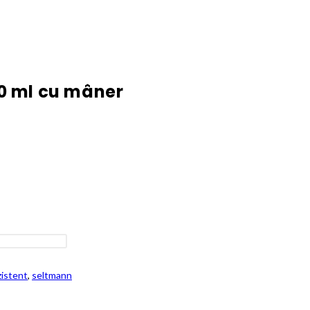
0 ml cu mâner
zistent
,
seltmann