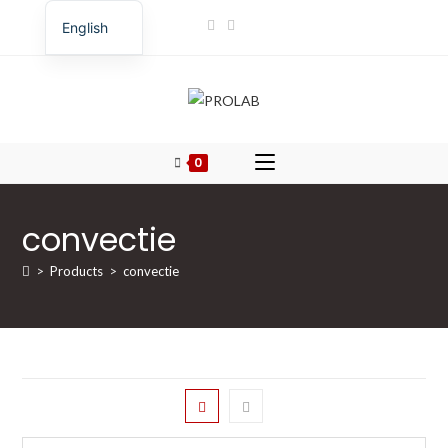
Skip
English
to
Romanian
content
0
convectie
>
Products
>
convectie