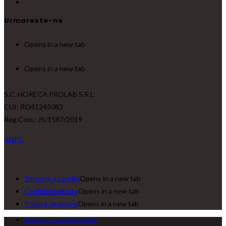
Urmareste-ne
Opens in a new tab
Opens in a new tab
S.C. HORECA PROLAB S.R.L.
CUI: RO41245083
Reg.Com.: J5/1587/2019
ANPC
Termeni și condiții
Opens in a new tab
Confidentialitate
Opens in a new tab
Politica de livrare
Opens in a new tab
Politica de confidențialitate