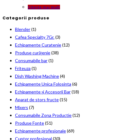
Citește mai mult
Categorii produse
Blender
(1)
Cafea Specialty 7Gr.
(3)
Echipamente Curatenie
(12)
Produse curățenie
(38)
Consumabile bar
(1)
Friteuza
(1)
Dish Washing Machine
(4)
Echipamente Unica Folosinta
(6)
Echipamente și Accesorii Bar
(18)
Aparat de stors fructe
(15)
Mixers
(7)
Consumabile Zona Productie
(12)
Produse Fonte
(51)
Echipamente profesionale
(69)
Cuptor profesional
(30)