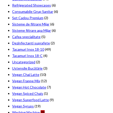
Refrigerated Showcases
(6)
Consumabile Grup Sanitar
(6)
Set Cadou Premium
(2)
Sisteme de filtrare Mijar
(6)
Sisteme filtrare apa Mijar
(6)
Cafea specialitate
(5)
Dezinfectanti suprafete
(2)
Tacamuri Inox 18-10
(49)
Tacamuri Inox 18-C
(4)
Uncategorized
(2)
Ustensile Bucătărie
(3)
Vegan Chai Latte
(10)
Vegan Frappe Mix
(12)
Vegan Hot Chocolate
(7)
Vegan Spiced Chais
(1)
Vegan Superfood Latte
(9)
Vegan Syrups
(19)
Washing Machine
(3)