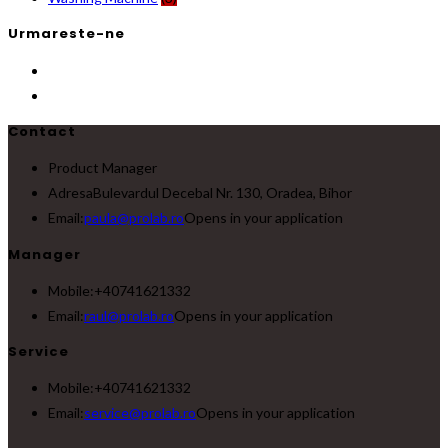
Urmareste-ne
Contact
Product Manager
Adresa
Bulevardul Decebal Nr. 130, Oradea, Bihor
Email:
paula@prolab.ro
Opens in your application
Manager
Mobile:
+40741621332
Email:
raul@prolab.ro
Opens in your application
Service
Mobile:
+40741621332
Email:
service@prolab.ro
Opens in your application