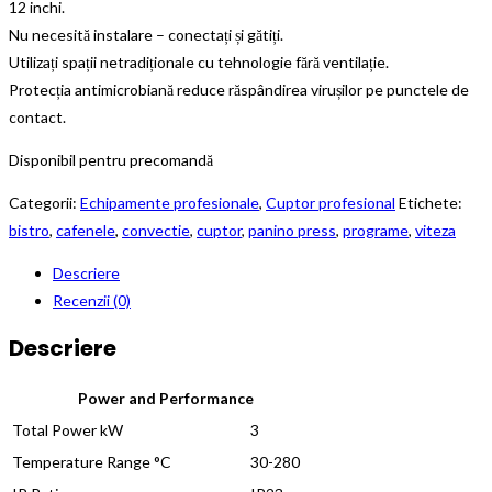
12 inchi.
Nu necesită instalare – conectați și gătiți.
Utilizați spații netradiționale cu tehnologie fără ventilație.
Protecția antimicrobiană reduce răspândirea virușilor pe punctele de
contact.
Disponibil pentru precomandă
Categorii:
Echipamente profesionale
,
Cuptor profesional
Etichete:
bistro
,
cafenele
,
convectie
,
cuptor
,
panino press
,
programe
,
viteza
Descriere
Recenzii (0)
Descriere
Power and Performance
Total Power kW
3
Temperature Range °C
30-280