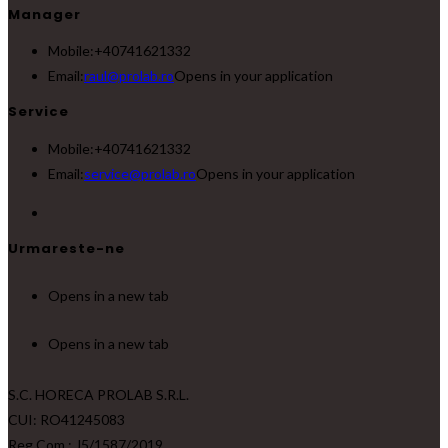
Manager
Mobile:
+40741621332
Email:
raul@prolab.ro
Opens in your application
Service
Mobile:
+40741621332
Email:
service@prolab.ro
Opens in your application
Urmareste-ne
Opens in a new tab
Opens in a new tab
S.C. HORECA PROLAB S.R.L.
CUI: RO41245083
Reg.Com.: J5/1587/2019