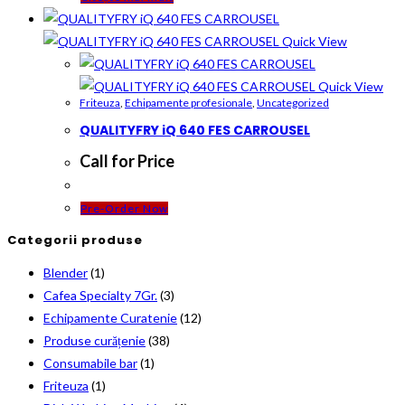
Quick View
Quick View
Friteuza
,
Echipamente profesionale
,
Uncategorized
QUALITYFRY iQ 640 FES CARROUSEL
Call for Price
Pre-Order Now
Categorii produse
Blender
(1)
Cafea Specialty 7Gr.
(3)
Echipamente Curatenie
(12)
Produse curățenie
(38)
Consumabile bar
(1)
Friteuza
(1)