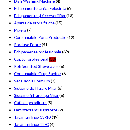
Dish Washing Machine
(4)
Echipamente Unica Folosinta
(6)
Echipamente și Accesorii Bar
(18)
Aparat de stors fructe
(15)
Mixers
(7)
Consumabile Zona Productie
(12)
Produse Fonte
(51)
Echipamente profesionale
(69)
Cuptor profesional
(30)
Refrigerated Showcases
(6)
Consumabile Grup Sanitar
(6)
Set Cadou Premium
(2)
Sisteme de filtrare Mijar
(6)
Sisteme filtrare apa Mijar
(6)
Cafea specialitate
(5)
Dezinfectanti suprafete
(2)
Tacamuri Inox 18-10
(49)
Tacamuri Inox 18-C
(4)