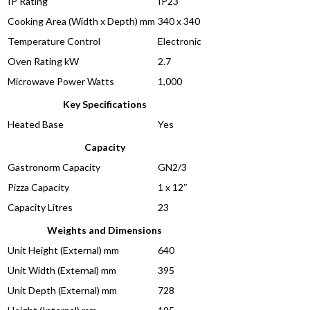
IP Rating
IP23
Cooking Area (Width x Depth) mm
340 x 340
Temperature Control
Electronic
Oven Rating kW
2.7
Microwave Power Watts
1,000
Key Specifications
Heated Base
Yes
Capacity
Gastronorm Capacity
GN2/3
Pizza Capacity
1 x 12″
Capacity Litres
23
Weights and Dimensions
Unit Height (External) mm
640
Unit Width (External) mm
395
Unit Depth (External) mm
728