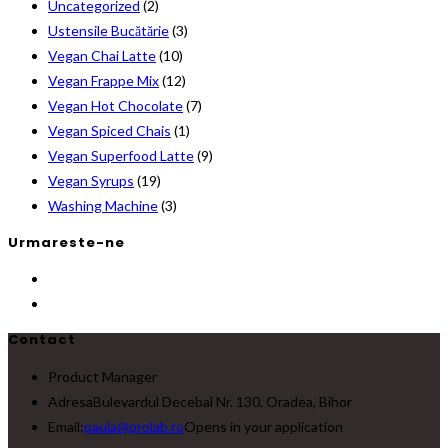
Uncategorized
(2)
Ustensile Bucătărie
(3)
Vegan Chai Latte
(10)
Vegan Frappe Mix
(12)
Vegan Hot Chocolate
(7)
Vegan Spiced Chais
(1)
Vegan Superfood Latte
(9)
Vegan Syrups
(19)
Washing Machine
(3)
Urmareste-ne
Contact
Product Manager
Adresa
Bulevardul Decebal Nr. 130, Oradea, Bihor
Email:
paula@prolab.ro
Opens in your application