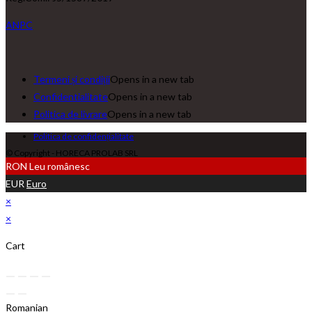
ANPC
Termeni și condiții
Opens in a new tab
Confidentialitate
Opens in a new tab
Politica de livrare
Opens in a new tab
Politica de confidențialitate
© Copyright - HORECA PROLAB SRL
RON
Leu românesc
EUR
Euro
×
×
Cart
Romanian