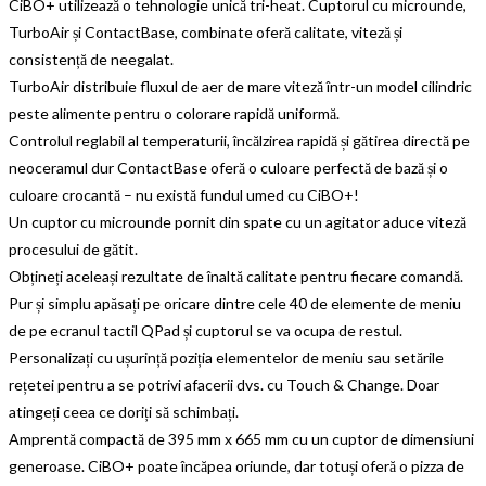
CiBO+ utilizează o tehnologie unică tri-heat. Cuptorul cu microunde,
TurboAir și ContactBase, combinate oferă calitate, viteză și
consistență de neegalat.
TurboAir distribuie fluxul de aer de mare viteză într-un model cilindric
peste alimente pentru o colorare rapidă uniformă.
Controlul reglabil al temperaturii, încălzirea rapidă și gătirea directă pe
neoceramul dur ContactBase oferă o culoare perfectă de bază și o
culoare crocantă – nu există fundul umed cu CiBO+!
Un cuptor cu microunde pornit din spate cu un agitator aduce viteză
procesului de gătit.
Obțineți aceleași rezultate de înaltă calitate pentru fiecare comandă.
Pur și simplu apăsați pe oricare dintre cele 40 de elemente de meniu
de pe ecranul tactil QPad și cuptorul se va ocupa de restul.
Personalizați cu ușurință poziția elementelor de meniu sau setările
rețetei pentru a se potrivi afacerii dvs. cu Touch & Change. Doar
atingeți ceea ce doriți să schimbați.
Amprentă compactă de 395 mm x 665 mm cu un cuptor de dimensiuni
generoase. CiBO+ poate încăpea oriunde, dar totuși oferă o pizza de