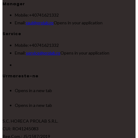
Manager
Mobile:
+40741621332
Email:
raul@prolab.ro
Opens in your application
Service
Mobile:
+40741621332
Email:
service@prolab.ro
Opens in your application
Urmareste-ne
Opens in a new tab
Opens in a new tab
S.C. HORECA PROLAB S.R.L.
CUI: RO41245083
Reg.Com.: J5/1587/2019