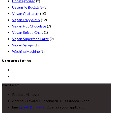
Uncategorized
(2)
Ustensile Bucătărie
(3)
Vegan Chai Latte
(10)
Vegan Frappe Mix
(12)
Vegan Hot Chocolate
(7)
Vegan Spiced Chais
(1)
Vegan Superfood Latte
(9)
Vegan Syrups
(19)
Washing Machine
(3)
Urmareste-ne
Contact
Product Manager
Adresa
Bulevardul Decebal Nr. 130, Oradea, Bihor
Email:
paula@prolab.ro
Opens in your application