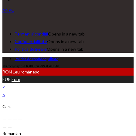
ANPC
Termeni și condiții
Opens in a new tab
Confidentialitate
Opens in a new tab
Politica de livrare
Opens in a new tab
Politica de confidențialitate
© Copyright - HORECA PROLAB SRL
RON
Leu românesc
EUR
Euro
×
×
Cart
Romanian