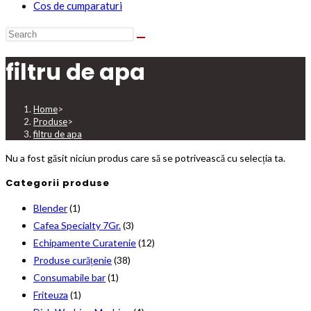
Cos de cumparaturi
filtru de apa
Home
>
Produse
>
filtru de apa
Nu a fost găsit niciun produs care să se potrivească cu selecția ta.
Categorii produse
Blender
(1)
Cafea Specialty 7Gr.
(3)
Echipamente Curatenie
(12)
Produse curățenie
(38)
Consumabile bar
(1)
Friteuza
(1)