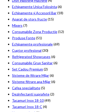
Dish Washing Machine
(4)
Echipamente Unica Folosinta
(6)
Echipamente și Accesorii Bar
(18)
Aparat de stors fructe
(15)
Mixers
(7)
Consumabile Zona Productie
(12)
Produse Fonte
(51)
Echipamente profesionale
(69)
Cuptor profesional
(30)
Refrigerated Showcases
(6)
Consumabile Grup Sanitar
(6)
Set Cadou Premium
(2)
Sisteme de filtrare Mijar
(6)
Sisteme filtrare apa Mijar
(6)
Cafea specialitate
(5)
Dezinfectanti suprafete
(2)
Tacamuri Inox 18-10
(49)
Tacamuri Inox 18-C
(4)