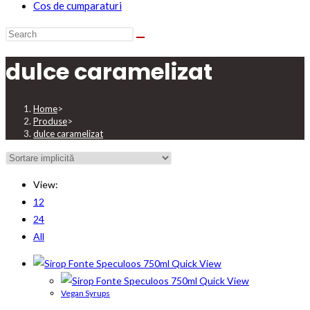
Cos de cumparaturi
dulce caramelizat
Home
>
Produse
>
dulce caramelizat
View:
12
24
All
Quick View
Quick View
Vegan Syrups