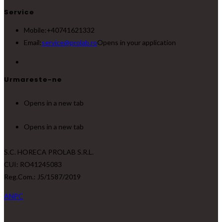
Service
Mobile:
+40741621332
Email:
service@prolab.ro
Opens in your application
Urmareste-ne
Opens in a new tab
Opens in a new tab
S.C. HORECA PROLAB S.R.L.
CUI: RO41245083
Reg.Com.: J5/1587/2019
ANPC