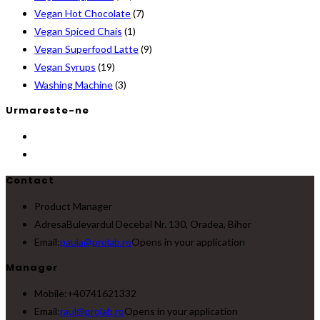
Vegan Hot Chocolate
(7)
Vegan Spiced Chais
(1)
Vegan Superfood Latte
(9)
Vegan Syrups
(19)
Washing Machine
(3)
Urmareste-ne
Contact
Product Manager
Adresa
Bulevardul Decebal Nr. 130, Oradea, Bihor
Email:
paula@prolab.ro
Opens in your application
Manager
Mobile:
+40741621332
Email:
raul@prolab.ro
Opens in your application