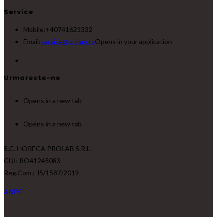
Service
Mobile:
+40741621332
Email:
service@prolab.ro
Opens in your application
Urmareste-ne
Opens in a new tab
Opens in a new tab
S.C. HORECA PROLAB S.R.L.
CUI: RO41245083
Reg.Com.: J5/1587/2019
ANPC