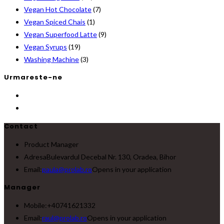
Vegan Hot Chocolate
(7)
Vegan Spiced Chais
(1)
Vegan Superfood Latte
(9)
Vegan Syrups
(19)
Washing Machine
(3)
Urmareste-ne
Contact
Product Manager
Adresa
Bulevardul Decebal Nr. 130, Oradea, Bihor
Email:
paula@prolab.ro
Opens in your application
Manager
Mobile:
+40741621332
Email:
raul@prolab.ro
Opens in your application