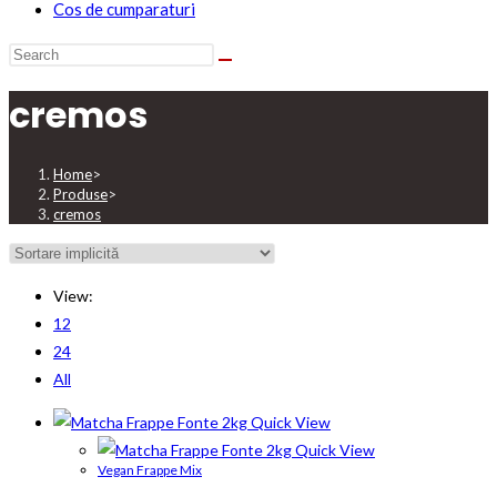
Cos de cumparaturi
cremos
Home
>
Produse
>
cremos
View:
12
24
All
Quick View
Quick View
Vegan Frappe Mix